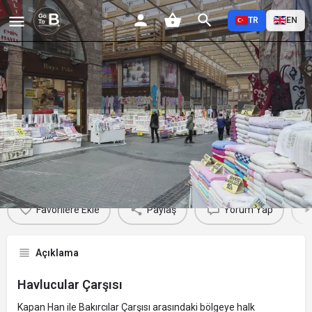
TR
EN
Havlucular Çarşısı
Profil
Yorumlar
Etkinlikler
Jobs
0
0
0
Favorilere Ekle
Paylaş
Yorum Yap
Açıklama
Havlucular Çarşısı
Kapan Han ile Bakırcılar Çarşısı arasındaki bölgeye halk