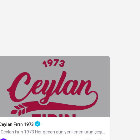
Ceylan Fırın 1973
Ceylan Fırın 1973 Her geçen gün yenilenen ürün çeşitliliği ile Ceylan Ekmek Bursa'da hizmet…