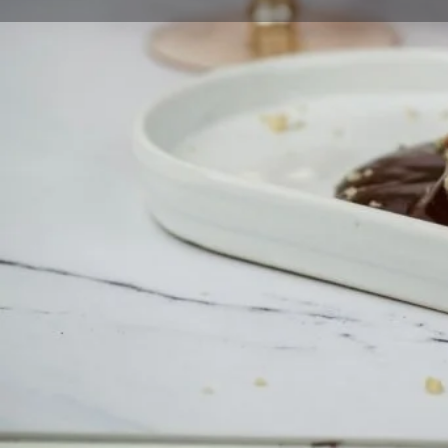
Profil
Y
Açıklama
Ülkü Pastanesi 1967
DEDEDEN TORUNA 55 YILLIK BİR LEZZET HİKAYESİ
Hikâyesi 1967 yılında başlayan Ülkü Pastanesi, Burs
Numan Büyükyanbolu ve eşi Ayten Hanım ile birlikt
,tahanlı pide ,cevizli lokum ve çeşitli tatlı ve tuzlu kur
O günün imkanı daha az olan şartlarında başlayan l
metre kare olan üretim tesisi ve Bursa’mızın çeşitli i
Şubesi İle aynı kalite ve heyecan ile dededen toruna 