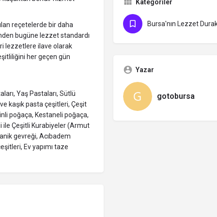
Kategoriler
Bursa'nın Lezzet Durak
lan reçetelerde bir daha
 günden bugüne lezzet standardı
i lezzetlere ilave olarak
tliliğini her geçen gün
Yazar
aları, Yaş Pastaları, Sütlü
gotobursa
 ve kaşık pasta çeşitleri, Çeşit
inli poğaça, Kestaneli poğaça,
 ile Çeşitli Kurabiyeler (Armut
elanik gevreği, Acıbadem
çeşitleri, Ev yapımı taze