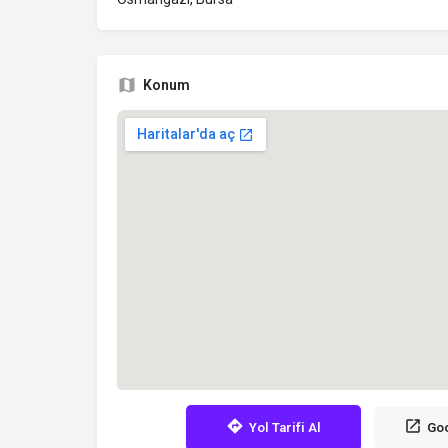
Konum
Yol Tarifi Al
Goo