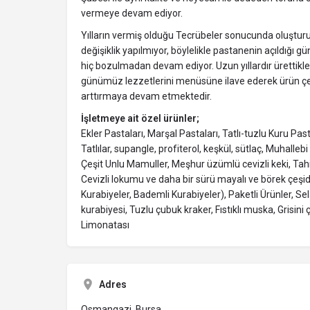
vermeye devam ediyor.
Yılların vermiş olduğu Tecrübeler sonucunda oluşturu
değişiklik yapılmıyor, böylelikle pastanenin açıldığı
hiç bozulmadan devam ediyor. Uzun yıllardır ürettikler
günümüz lezzetlerini menüsüne ilave ederek ürün çeşi
arttırmaya devam etmektedir.
İşletmeye ait özel ürünler;
Ekler Pastaları, Marşal Pastaları, Tatlı-tuzlu Kuru Past
Tatlılar, supangle, profiterol, keşkül, sütlaç, Muhallebi
Çeşit Unlu Mamuller, Meşhur üzümlü cevizli keki, Tah
Cevizli lokumu ve daha bir sürü mayalı ve börek çeşidi
Kurabiyeler, Bademli Kurabiyeler), Paketli Ürünler, S
kurabiyesi, Tuzlu çubuk kraker, Fıstıklı muska, Grisini 
Limonatası
Adres
Osmangazi, Bursa