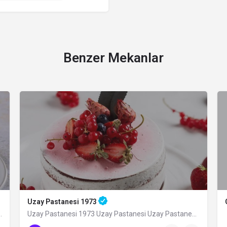
Benzer Mekanlar
Uzay Pastanesi 1973
çmişi olan ve Bursa’nın geleneksel…
Uzay Pastanesi 1973 Uzay Pastanesi Uzay Pastanesi, Bursa’da pastacılık denince ilk…