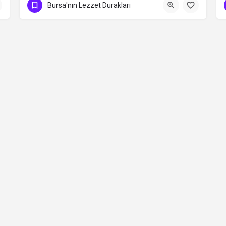
0224 251 81 49
Bursa'nın Lezzet Durakları
Contact
©2026