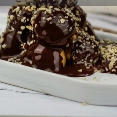
orumlar
Etkinlikler
Jobs
0
0
0
Favorilere Ekle
Paylaş
Yorum Yap
Rapor
Gallery
a -Yenişehir’de dünyaya gelen
e 15 m2 imalathanede poğaça
abiye üretmeleri ile başlamıştır.
ezzet yolculuğu bugün 850
lçelerinde bulunan 4 adet
3 kuşaktan beridir hizmet