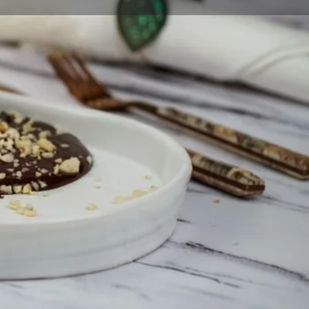
Mağaza
0
 Et