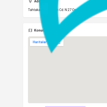
Adres
Tahtakale Mh. Veziri Cd. N:27 Osmangazi/BURSA
Konum