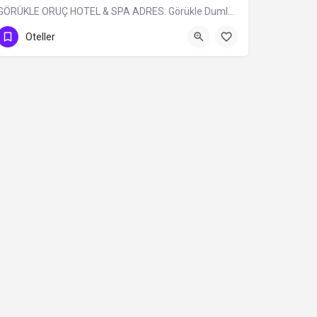
GÖRÜKLE ORUÇ HOTEL & SPA ADRES: Görükle Dumlupınar Mh. İskele Sk. N:13…
0 (224) 483 32 99
Oteller