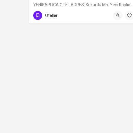
YENİKAPLICA OTEL ADRES: Kükürtlü Mh. Yeni Kaplıca Cd. N:6 Osmangazi/BURSA TÜRÜ: Belediye Belgeli…
0 (224) 236 69 68
Oteller