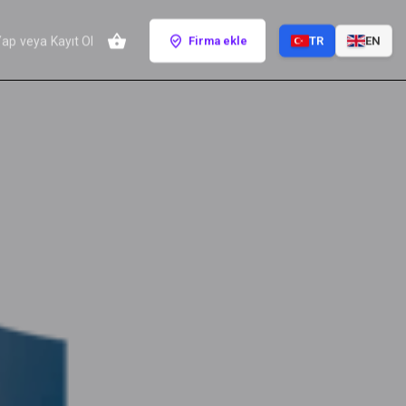
Yap
veya
Kayıt Ol
Firma ekle
TR
EN