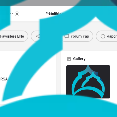
orumlar
Etkinlikler
Jobs
0
0
0
Favorilere Ekle
Paylaş
Yorum Yap
Rapor
Gallery
BURSA