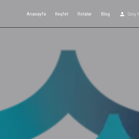
Anasayfa
Keşfet
Rotalar
Blog
Giriş 