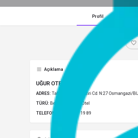
Profil
Y
Açıklama
UĞUR OTEL
ADRES:
Tahtakale Mh. Veziri Cd. N:27 Osmangazi/
TÜRÜ:
Belediye Belgeli Otel
TELEFON:
0 (224) 221 19 89