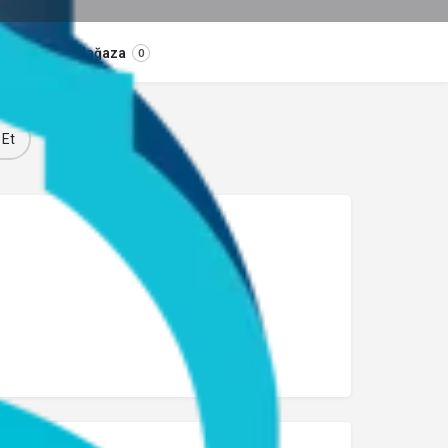
Mağaza
0
 Et