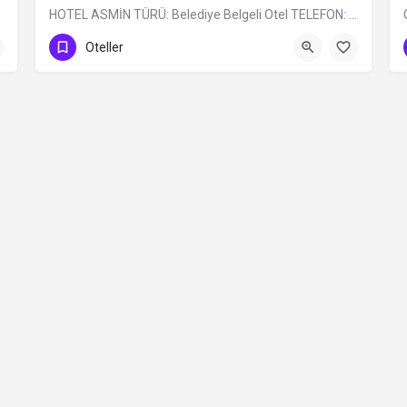
HOTEL ASMİN TÜRÜ: Belediye Belgeli Otel TELEFON: 0 (224) 225 10 24
0 (224)225 10 24
Oteller
Contact