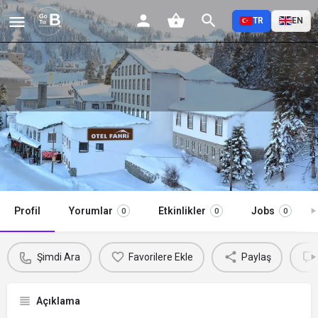
TR
EN
OTEL FAHRİ
Şimdi Ara
Profil
Yorumlar
Etkinlikler
Jobs
0
0
0
Şimdi Ara
Favorilere Ekle
Paylaş
Açıklama