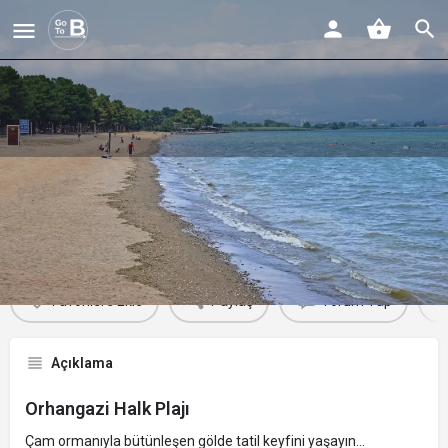
Orhangazi Halk Plajı
Profil
Yorumlar
Etkinlikler
Jobs
0
0
0
Favorilere Ekle
Paylaş
Yorum Yap
Açıklama
Orhangazi Halk Plajı
Çam ormanıyla bütünleşen gölde tatil keyfini yaşayın…