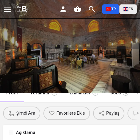
TR
EN
Ördekli Kültür Merkezi
Şimdi Ara
Profil
Yorumlar
Etkinlikler
Jobs
0
0
0
Şimdi Ara
Favorilere Ekle
Paylaş
Açıklama