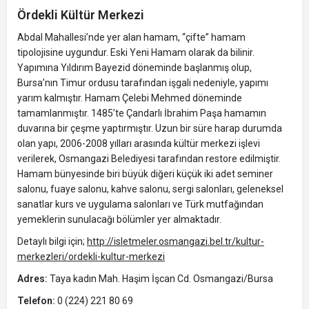
Ördekli Kültür Merkezi
Abdal Mahallesi’nde yer alan hamam, “çifte” hamam
tipolojisine uygundur. Eski Yeni Hamam olarak da bilinir.
Yapımına Yıldırım Bayezid döneminde başlanmış olup,
Bursa’nın Timur ordusu tarafından işgali nedeniyle, yapımı
yarım kalmıştır. Hamam Çelebi Mehmed döneminde
tamamlanmıştır. 1485’te Çandarlı İbrahim Paşa hamamın
duvarına bir çeşme yaptırmıştır. Uzun bir süre harap durumda
olan yapı, 2006-2008 yılları arasında kültür merkezi işlevi
verilerek, Osmangazi Belediyesi tarafından restore edilmiştir.
Hamam bünyesinde biri büyük diğeri küçük iki adet seminer
salonu, fuaye salonu, kahve salonu, sergi salonları, geleneksel
sanatlar kurs ve uygulama salonları ve Türk mutfağından
yemeklerin sunulacağı bölümler yer almaktadır.
Detaylı bilgi için;
http://isletmeler.osmangazi.bel.tr/kultur-
merkezleri/ordekli-kultur-merkezi
Adres:
Taya kadın Mah. Haşim İşcan Cd. Osmangazi/Bursa
Telefon:
0 (224) 221 80 69