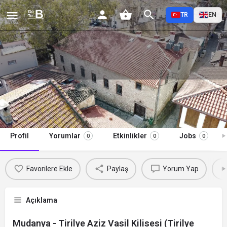
TR
EN
Mudanya - Tirilye Aziz Vasil Kilisesi
(Tirilye Kültür Merkezi)
Profil
Yorumlar
Etkinlikler
Jobs
0
0
0
Favorilere Ekle
Paylaş
Yorum Yap
Açıklama
Mudanya - Tirilye Aziz Vasil Kilisesi (Tirilye