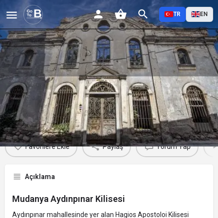
TR
EN
Mudanya Aydınpınar Kilisesi
Profil
Yorumlar
Etkinlikler
Jobs
0
0
0
Favorilere Ekle
Paylaş
Yorum Yap
Açıklama
Mudanya Aydınpınar Kilisesi
Aydınpınar mahallesinde yer alan Hagios Apostoloi Kilisesi