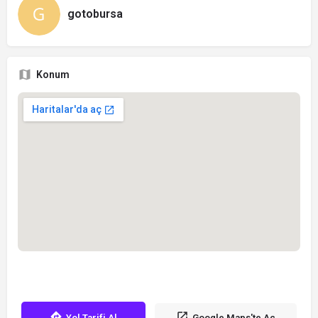
gotobursa
Konum
Yol Tarifi Al
Google Maps'te Aç