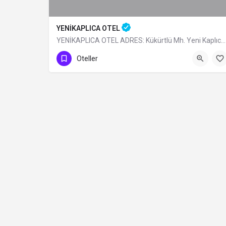
YENİKAPLICA OTEL
YENİKAPLICA OTEL ADRES: Kükürtlü Mh. Yeni Kaplıca Cd. N:6 Osmangazi/BURSA TÜRÜ: Belediye Belgeli…
0 (224) 236 69 68
Oteller