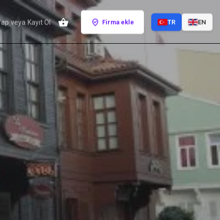
Yap
veya
Kayıt Ol
Firma ekle
TR
EN