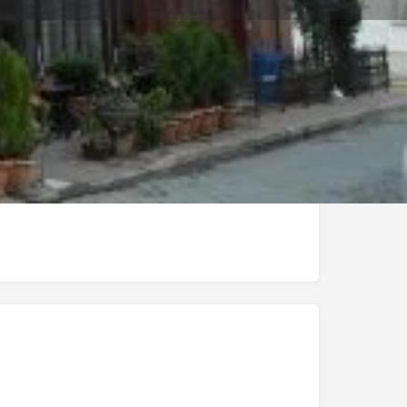
Mağaza
0
 Et