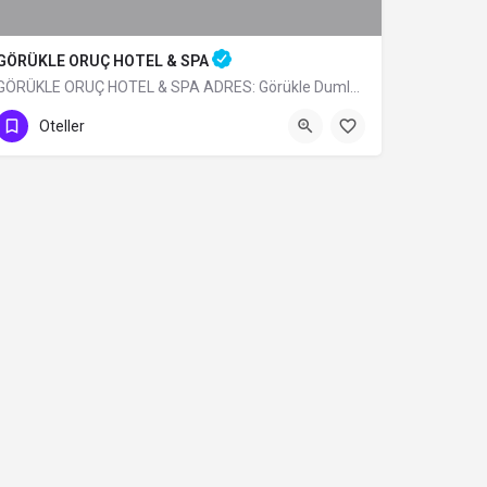
GÖRÜKLE ORUÇ HOTEL & SPA
GÖRÜKLE ORUÇ HOTEL & SPA ADRES: Görükle Dumlupınar Mh. İskele Sk. N:13…
0 (224) 483 32 99
Oteller