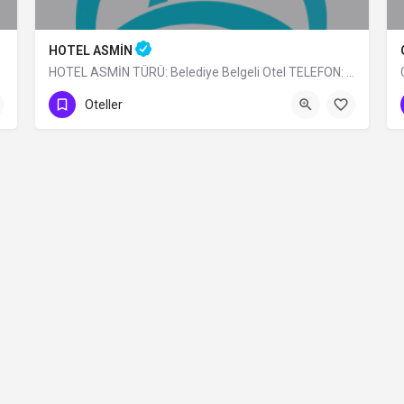
HOTEL ASMİN
HOTEL ASMİN TÜRÜ: Belediye Belgeli Otel TELEFON: 0 (224) 225 10 24
0 (224)225 10 24
Oteller