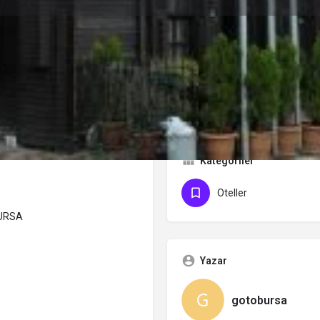
orumlar
Etkinlikler
Jobs
0
0
0
Favorilere Ekle
Paylaş
Yorum Yap
Rapor
Kategoriler
Oteller
BURSA
Yazar
gotobursa