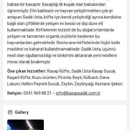
babası bir kasaptır. Kasaplığı ilk kuşak olan babasından
öğrenmiştir. Etin kalitesini ve hayvan yetiştirmekten çok iyi
anlayan Sadık Usta; köfte için kendi yetiştirdiği ayrıca kendisine
bağlı olan çiftliklerde yetişen ev besisi ve dişi düve eti
kullanmaktadır. Köftelerinin lezzeti de bu doğal ortamlarda
yetişen ve tamamen organik ürünlerle beslenen bu
hayvanlardan gelmektedir. Restoranın köftelerinde hiçbir katkı
maddesi ve baharat kullanılmamaktadır. Sadık Usta, üçüncü
nesil olan oğullarına bilgi ve birikimini aktararak yeni nesillere
miras olarak bırakmıştır.
Öne çıkan lezzetleri:
Kasap Köfte, Sadık Usta Kasap Sucuk;
Kaşarlı Köfte; Kuzu ürünleri; Pirzola; Beyti; Külbastı; Dana
Lokum; Hellim Peynirli Sucuk; Zeytin; Zeytinyağı; Kestane Şekeri
İletişim:
0541 969 88 21 –
info@kasapsadik.com.tr
Gallery