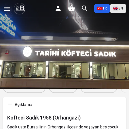
TR
EN
Köfteci Sadık 1958 (Orhangazi)
Profil
Yorumlar
Etkinlikler
Jobs
0
0
0
Favorilere Ekle
Paylaş
Yorum Yap
Açıklama
Köfteci Sadık 1958 (Orhangazi)
Sadık usta Bursa ilinin Orhangazi ilçesinde yaşayan beş çocuk