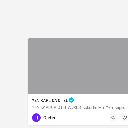
YENİKAPLICA OTEL
YENİKAPLICA OTEL ADRES: Kükürtlü Mh. Yeni Kaplıca Cd. N:6 Osmangazi/BURSA TÜRÜ: Belediye Belgeli…
0 (224) 236 69 68
Oteller