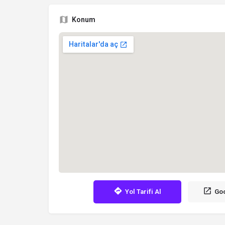
Konum
Yol Tarifi Al
Goo