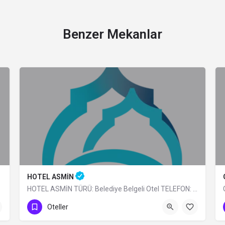
Benzer Mekanlar
HOTEL ASMİN
HOTEL ASMİN TÜRÜ: Belediye Belgeli Otel TELEFON: 0 (224) 225 10 24
0 (224)225 10 24
Oteller