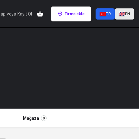
Yap
veya
Kayıt Ol
Firma ekle
TR
EN
Mağaza
0