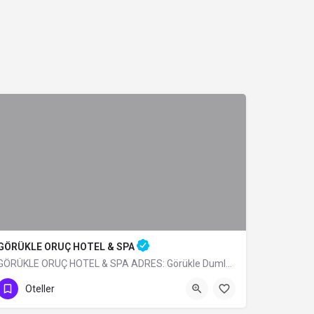
GÖRÜKLE ORUÇ HOTEL & SPA
GÖRÜKLE ORUÇ HOTEL & SPA ADRES: Görükle Dumlupınar Mh. İskele Sk. N:13…
0 (224) 483 32 99
Oteller