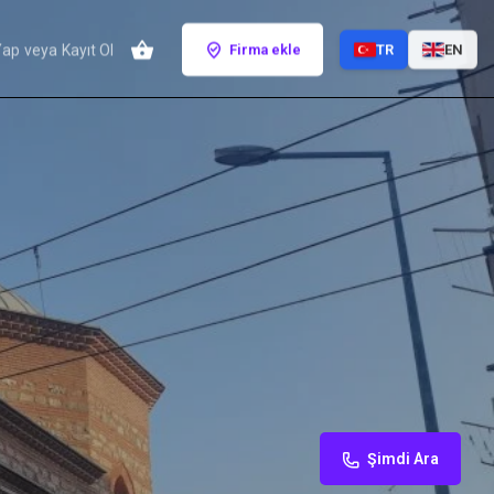
Yap
veya
Kayıt Ol
Firma ekle
TR
EN
Şimdi Ara