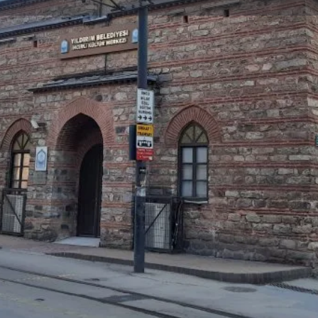
orumlar
Etkinlikler
Jobs
0
0
0
Favorilere Ekle
Paylaş
Yorum Yap
Gallery
ikten sonra Kültür Merkezi
ltür ve sanatın kalbinin attığı
yaşayan bir mekan haline
al etkinliklerle Yıldırımlılara ev
da-yasam-detay/INCIRLI-