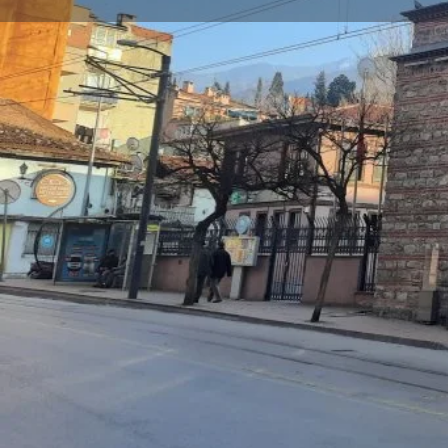
Profil
Y
Şimdi Ara
Açıklama
İncirli Kültür Merkezi
Bursa Büyükşehir Belediyesi tarafından restore edild
olarak Yıldırım’a kazandırılan İncirli Hamamı, ilçede kü
yer oldu. Kaderine terk edilmişken, restore edilerek 
getirilen İncirli Kültür Merkezi, farklı kültürel ve sanats
sahipliği yapıyor.
Detaylı bilgi için;
https://www.yildirim.bel.tr/yildirim
KULTUR-MERKEZI-/37