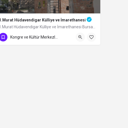
1.Murat Hüdavendigar Külliye ve İmarethanesi
1.Murat Hüdavendigar Külliye ve İmarethanesi Bursa’nın Çekirge Mahallesi’ndeki…
Kongre ve Kültür Merkezleri