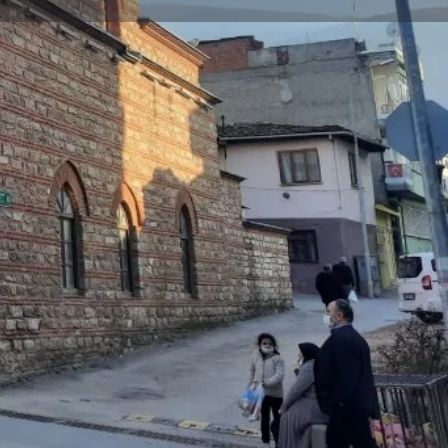
Mağaza
0
Rapor Et