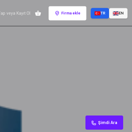
Yap
veya
Kayıt Ol
Firma ekle
TR
EN
Şimdi Ara