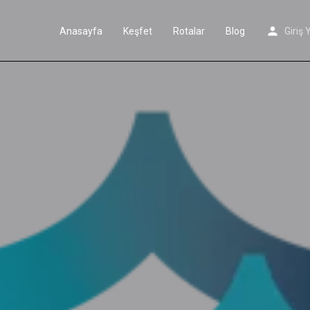
Anasayfa
Keşfet
Rotalar
Blog
Giriş 