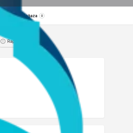
Mağaza
0
Rapor Et