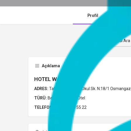
Profil
Y
Şimdi Ara
Açıklama
HOTEL WAHA
ADRES:
Tahtakale Mh. 20.Okul Sk. N:18/1 Osmanga
TÜRÜ:
Belediye Belgeli Otel
TELEFON:
0 (224) 220 55 22