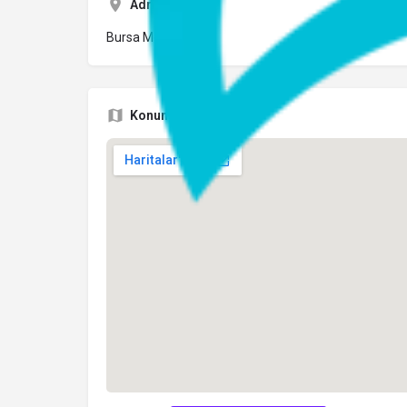
Adres
Bursa Merkez
Konum