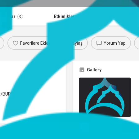
orumlar
Etkinlikler
Jobs
0
0
0
Favorilere Ekle
Paylaş
Yorum Yap
Gallery
zi/BURSA