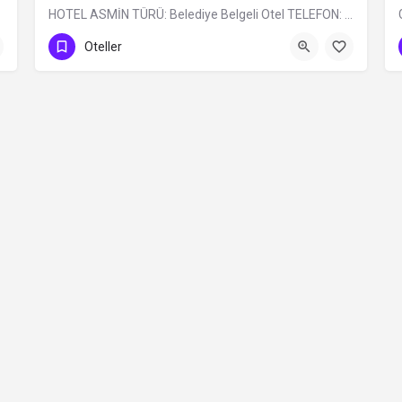
HOTEL ASMİN TÜRÜ: Belediye Belgeli Otel TELEFON: 0 (224) 225 10 24
0 (224)225 10 24
Oteller
Contact