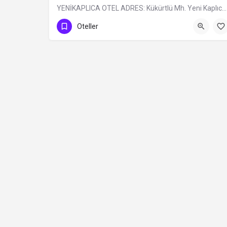
YENİKAPLICA OTEL ADRES: Kükürtlü Mh. Yeni Kaplıca Cd. N:6 Osmangazi/BURSA TÜRÜ: Belediye Belgeli…
0 (224) 236 69 68
Oteller