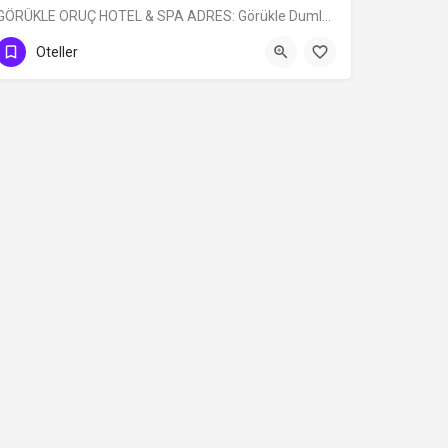
GÖRÜKLE ORUÇ HOTEL & SPA ADRES: Görükle Dumlupınar Mh. İskele Sk. N:13…
0 (224) 483 32 99
Oteller