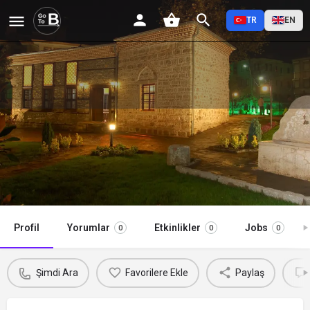
TR
EN
Haraççıoğlu Medresesi Kültür
Merkezi
Şimdi Ara
Profil
Yorumlar
Etkinlikler
Jobs
0
0
0
Şimdi Ara
Favorilere Ekle
Paylaş