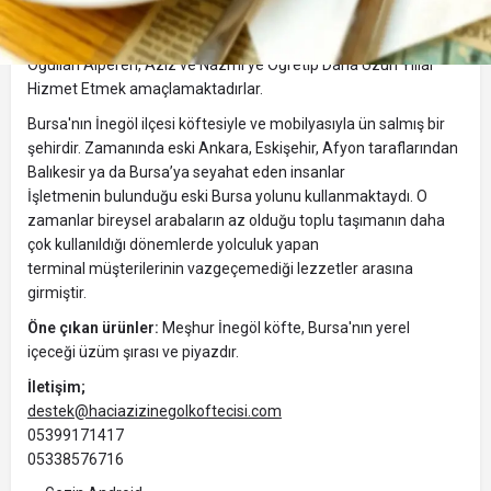
Tarafından Bu Günlere Getirilmiştir. Günümüzde 2. kuşak
temsilcileri olan Hasan ve Zeki Mete Aynı Sistemi ve Lezzeti
Oğulları Alperen, Aziz ve Nazmi’ye Öğretip Daha Uzun Yıllar
Hizmet Etmek amaçlamaktadırlar.
Bursa'nın İnegöl ilçesi köftesiyle ve mobilyasıyla ün salmış bir
şehirdir. Zamanında eski Ankara, Eskişehir, Afyon taraflarından
Balıkesir ya da Bursa’ya seyahat eden insanlar
İşletmenin bulunduğu eski Bursa yolunu kullanmaktaydı. O
zamanlar bireysel arabaların az olduğu toplu taşımanın daha
çok kullanıldığı dönemlerde yolculuk yapan
terminal müşterilerinin vazgeçemediği lezzetler arasına
girmiştir.
Öne çıkan ürünler:
Meşhur İnegöl köfte, Bursa'nın yerel
içeceği üzüm şırası ve piyazdır.
İletişim;
destek@haciazizinegolkoftecisi.com
05399171417
05338576716