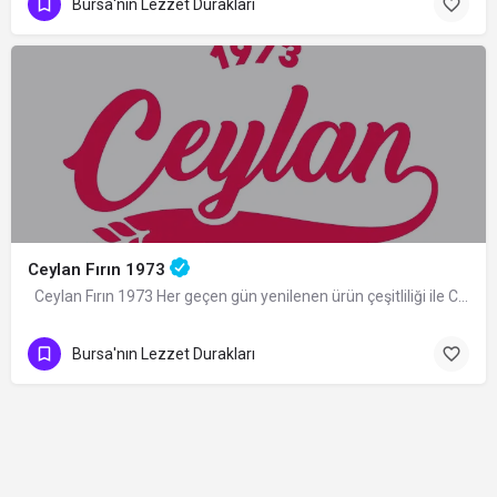
Bursa'nın Lezzet Durakları
Ceylan Fırın 1973
Ceylan Fırın 1973 Her geçen gün yenilenen ürün çeşitliliği ile Ceylan Ekmek Bursa'da hizmet…
Bursa'nın Lezzet Durakları