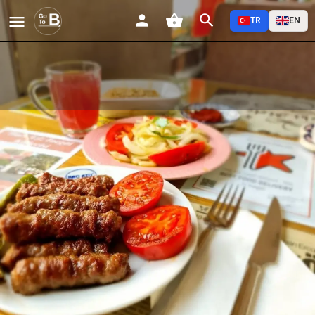
TR
EN
Hacı Aziz İnegöl Köftecisi 1934
Profil
Yorumlar
Etkinlikler
Jobs
0
0
0
Favorilere Ekle
Paylaş
Yorum Yap
Açıklama
Hacı Aziz İnegöl Köftecisi 1934
1934 Yılında Kurulan bu Müessese HACI AZİZ ve NAZMİ METE