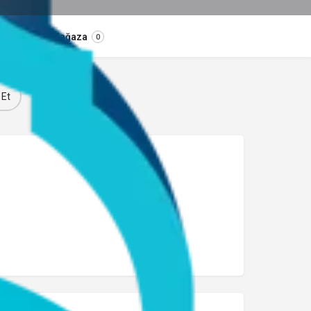
Mağaza
0
 Et