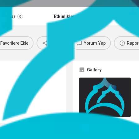
orumlar
Etkinlikler
Jobs
0
0
0
Favorilere Ekle
Paylaş
Yorum Yap
Rapor
Gallery