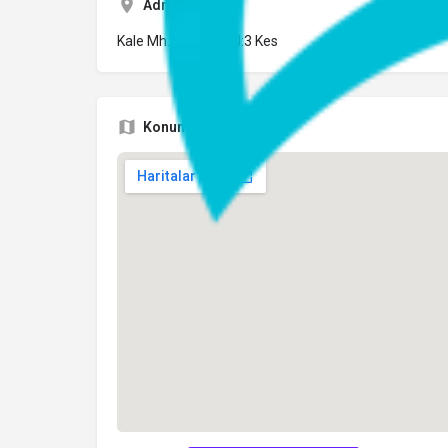
Adres
Kale Mh. Uzun Cd. N:3 Kes
Konum