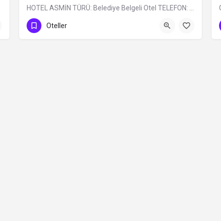
HOTEL ASMİN TÜRÜ: Belediye Belgeli Otel TELEFON: 0 (224) 225 10 24
0 (224)225 10 24
Oteller
Contact