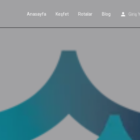
Anasayfa
Keşfet
Rotalar
Blog
Giriş 