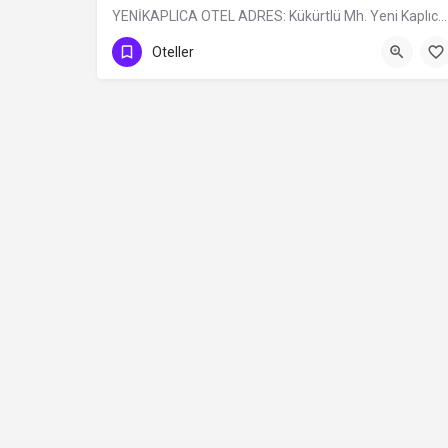
YENİKAPLICA OTEL ADRES: Kükürtlü Mh. Yeni Kaplıca Cd. N:6 Osmangazi/BURSA TÜRÜ: Belediye Belgeli…
0 (224) 236 69 68
Oteller