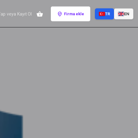
Yap
veya
Kayıt Ol
Firma ekle
TR
EN