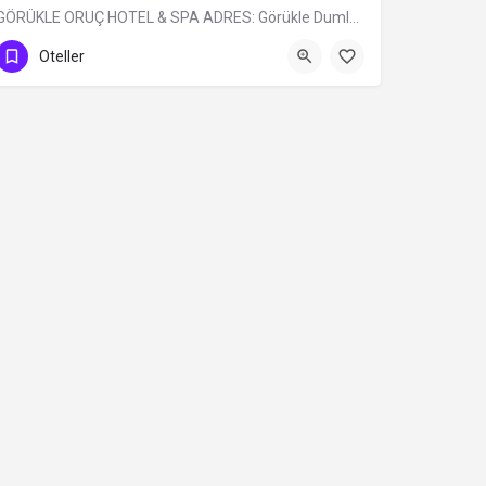
GÖRÜKLE ORUÇ HOTEL & SPA ADRES: Görükle Dumlupınar Mh. İskele Sk. N:13…
0 (224) 483 32 99
Oteller