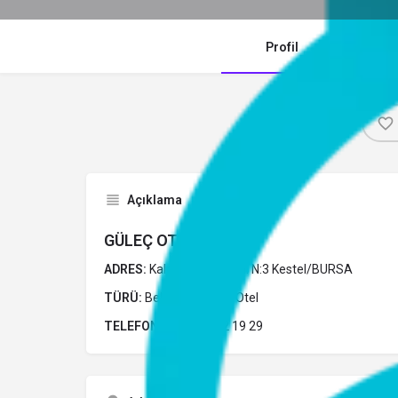
Profil
Y
Açıklama
GÜLEÇ OTEL
ADRES:
Kale Mh. Uzun Cd. N:3 Kestel/BURSA
TÜRÜ:
Belediye Belgeli Otel
TELEFON:
0 (224) 372 19 29