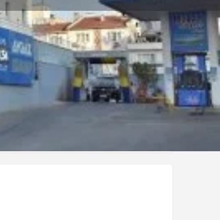
Mağaza
0
 Et