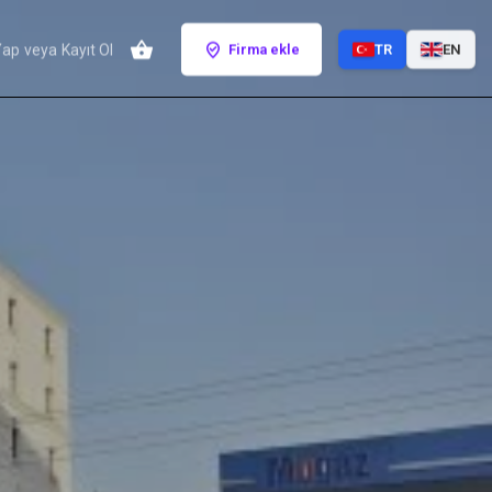
Yap
veya
Kayıt Ol
Firma ekle
TR
EN