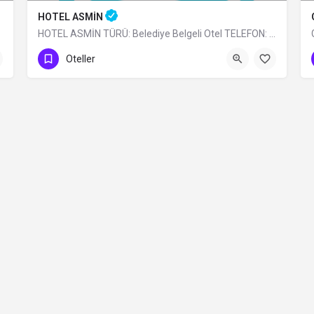
HOTEL ASMİN
HOTEL ASMİN TÜRÜ: Belediye Belgeli Otel TELEFON: 0 (224) 225 10 24
0 (224)225 10 24
Oteller