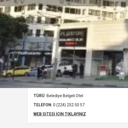
Profil
Y
Açıklama
GOLD 3 HOTEL
ADRES:
Elmasbahçeler Mh. İnönü Cd. Selvili Sk. N
TÜRÜ:
Belediye Belgeli Otel
TELEFON:
0 (224) 252 50 57
WEB SİTESİ İÇİN TIKLAYINIZ