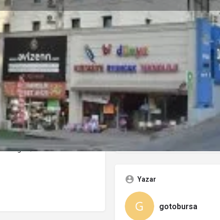
orumlar
Etkinlikler
Jobs
0
0
0
Favorilere Ekle
Paylaş
Yorum Yap
Rapor
Kategoriler
Oteller
:2 Osmangazi/BURSA
Yazar
gotobursa