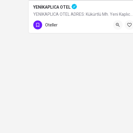
YENİKAPLICA OTEL
YENİKAPLICA OTEL ADRES: Kükürtlü Mh. Yeni Kaplıca Cd. N:6 Osmangazi/BURSA TÜRÜ: Belediye Belgeli…
0 (224) 236 69 68
Oteller