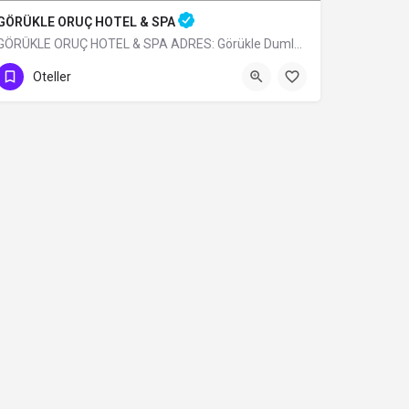
GÖRÜKLE ORUÇ HOTEL & SPA
GÖRÜKLE ORUÇ HOTEL & SPA ADRES: Görükle Dumlupınar Mh. İskele Sk. N:13…
0 (224) 483 32 99
Oteller