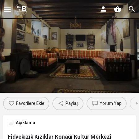
Fidyekızık Kızıklar Konağı Kültür
Merkezi
Profil
Yorumlar
Etkinlikler
Jobs
0
0
0
Favorilere Ekle
Paylaş
Yorum Yap
Açıklama
Fidyekızık Kızıklar Konağı Kültür Merkezi