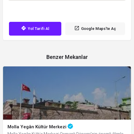
Yol Tarifi Al
Google Maps'te Aç
Benzer Mekanlar
Molla Yegân Kültür Merkezi
Molla Yegân Kültür Merkezi Osmanlı Dönemi’nin önemli âlimlerinden Bursalı fıkıh…