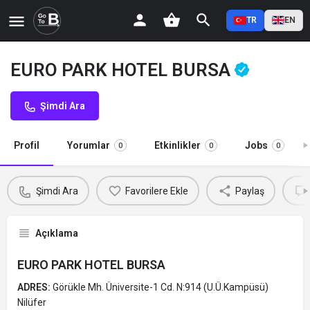
TR
EN
EURO PARK HOTEL BURSA
Şimdi Ara
Profil
Yorumlar
Etkinlikler
Jobs
0
0
0
Şimdi Ara
Favorilere Ekle
Paylaş
Açıklama
EURO PARK HOTEL BURSA
ADRES:
Görükle Mh. Üniversite-1 Cd. N:914 (U.Ü.Kampüsü)
Nilüfer