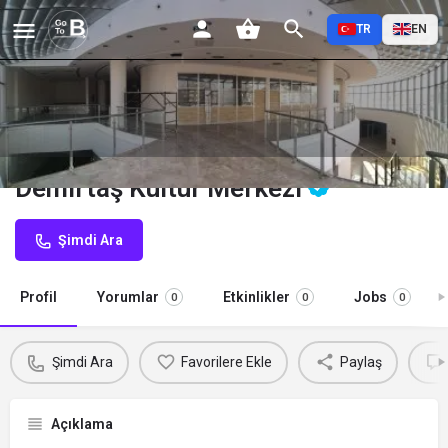
TR
EN
Demirtaş Kültür Merkezi
Şimdi Ara
Profil
Yorumlar
Etkinlikler
Jobs
0
0
0
Şimdi Ara
Favorilere Ekle
Paylaş
Açıklama