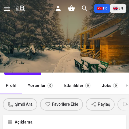
TR
EN
ÇOBANKAYA ORMAN KÖŞKLERİ
Şimdi Ara
Profil
Yorumlar
Etkinlikler
Jobs
0
0
0
Şimdi Ara
Favorilere Ekle
Paylaş
Açıklama