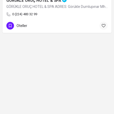
GÖRÜKLE ORUÇ HOTEL & SPA
GÖRÜKLE ORUÇ HOTEL & SPA ADRES: Görükle Dumlupınar Mh. İskele Sk. N:13…
0 (224) 483 32 99
Oteller
Contact