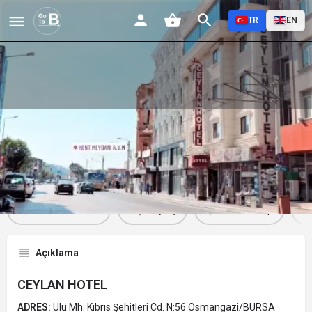
TR
EN
CEYLAN HOTEL
Profil
Yorumlar
Etkinlikler
Jobs
0
0
0
Favorilere Ekle
Paylaş
Yorum Yap
Açıklama
CEYLAN HOTEL
ADRES:
Ulu Mh. Kıbrıs Şehitleri Cd. N:56 Osmangazi/BURSA