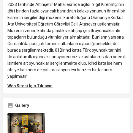
2023 tarihinde Altınşehir Mahallesi’nde açıldı. Yiğit Kiremitçi’nin
dört binden fazla oyuncak barındıran koleksiyonunun önemli bir
kısmının sergilendiği müzenin küratörlüğünü Osmaniye Korkut
Ata Üniversitesi Öğretim Görevlisi Celil Atasever üstlenmiştir.
Müzenin zemin katında plastik ve ahşap çeşitli oyuncaklar ile
topaçların bulunduğu vitrinler yer almaktadır. Bunların yanı sıra
Osmanlı’da padişah torunu sultanların oynadığı bebekler de
burada sergilenmektedir. 01Birinci katta Türk oyuncak tarihini
de anlatan ilk oyuncak sanayicilerimiz ve ustalarımızdan önemli
isimlere ait oyuncaklar sergilenmekte olup, ikinci kata ise hem
atölye katı hem de çatı arası oyun evi benzeri bir tasarım
yapılmıştır.
Web Sitesi İçin Tıklayın
Gallery