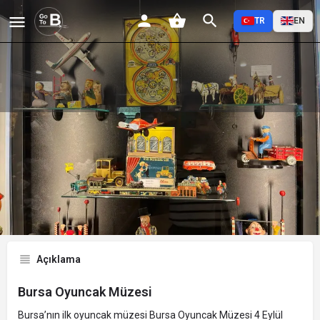
TR
EN
Bursa Oyuncak Müzesi
Profil
Yorumlar
Etkinlikler
Jobs
0
0
0
Favorilere Ekle
Paylaş
Yorum Yap
Açıklama
Bursa Oyuncak Müzesi
Bursa’nın ilk oyuncak müzesi Bursa Oyuncak Müzesi 4 Eylül