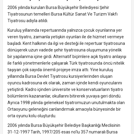
2006 yılında kurulan Bursa Büyükşehir Belediyesi Şehir
Tiyatrosunun temelleri Bursa Kültür Sanat Ve Turizm Vakfı
Tiyatrosu adıyla atıldı.
Kuruluş yıllarında repertuarında yalnızca çocuk oyunlarına yer
veren tiyatro, zamanla yetişkin oyunları ile de hizmet vermeye
başladı. Kent halkının da ilgi ve desteği ile repertuar tiyatrosuna
dönüşerek uzun vadede şehir tiyatrosuna oluşumuna yönelik
bir yapılanma içine girdi. Alternatif biçimlere açık tiyatro anlayışı
ile farklı yönetmenlerle çalışarak Türk tiyatrosunda öncü nitelik
taşıyan çok sayıda önemli projeye imza attı. Yine kuruluş
yıllarında Bursa Devlet Tiyatrosu kursiyerlerinden oluşan
oyuncu kadrosuna ek olarak, zaman içinde kendi oyuncularını
yetiştirdi. Kadro içinden üniversite ve konservatuarların tiyatro
bölümlerini kazananlar, okullarını bitirerek yuvaya geri döndü.
Ayrıca 1998 yılında geleneksel tiyatromuzun unutulmakta olan
Ortaoyunu geleneğini canlandırmak amacıyla bünyesinde bir
orta oyunu kolu oluşturdu.
2006 yılında Bursa Büyükşehir Belediye Başkanlığı Meclisinin
31-12-1997 Tarih, 1997/205 esas no’lu 357 numaralı Bursa