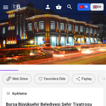
TR
EN
Bursa Büyükşehir Belediyesi Şehir
Tiyatrosu
Profil
Yorumlar
Etkinlikler
Jobs
0
0
0
Web Sitesi
Favorilere Ekle
Paylaş
Açıklama
Bursa Büyükşehir Belediyesi Şehir Tiyatrosu