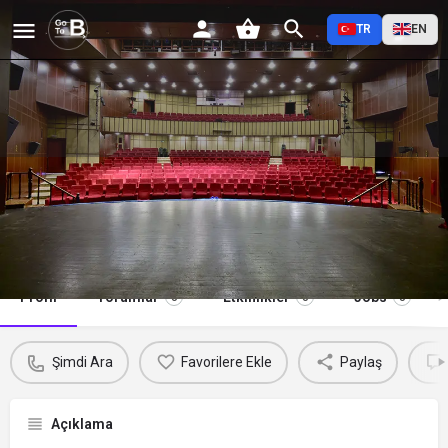
TR
EN
Barış Manço Kültür Merkezi
Şimdi Ara
Profil
Yorumlar
Etkinlikler
Jobs
0
0
0
Şimdi Ara
Favorilere Ekle
Paylaş
Açıklama