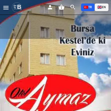
TR
EN
AYMAZ OTEL
Profil
Yorumlar
Etkinlikler
Jobs
0
0
0
Favorilere Ekle
Paylaş
Yorum Yap
Açıklama
AYMAZ OTEL
ADRES:
Ahmet Vefik Paşa Mh. Bursa Cd. Merdivenli Sk. N:2