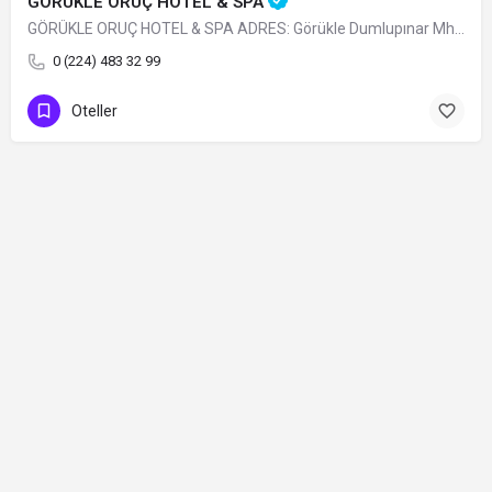
GÖRÜKLE ORUÇ HOTEL & SPA
GÖRÜKLE ORUÇ HOTEL & SPA ADRES: Görükle Dumlupınar Mh. İskele Sk. N:13…
0 (224) 483 32 99
Oteller
Contact