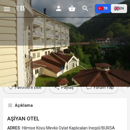
TR
EN
AŞİYAN OTEL
Profil
Yorumlar
Etkinlikler
Jobs
0
0
0
Favorilere Ekle
Paylaş
Yorum Yap
Açıklama
AŞİYAN OTEL
ADRES:
Hilmiye Köyü Mevkii Oylat Kaplıcaları İnegöl/BURSA