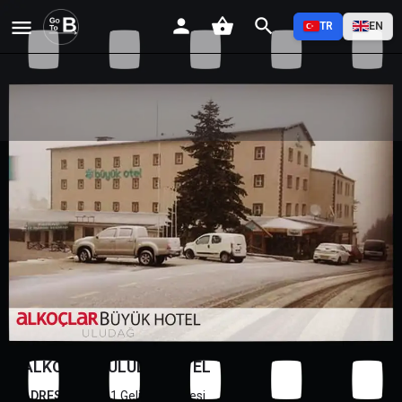
TR
EN
ALKOÇLAR ULUDAĞ OTEL
Profil
Yorumlar
Etkinlikler
Jobs
0
0
0
Favorilere Ekle
Paylaş
Yorum Yap
Açıklama
ALKOÇLAR ULUDAĞ OTEL
ADRES:
Uludağ 1.Gelişim Bölgesi