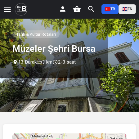
TR
EN
Tarih & Kültür Rotaları
Müzeler Şehri Bursa
place
13 Durak
straighten
3 km
schedule
2-3 saat