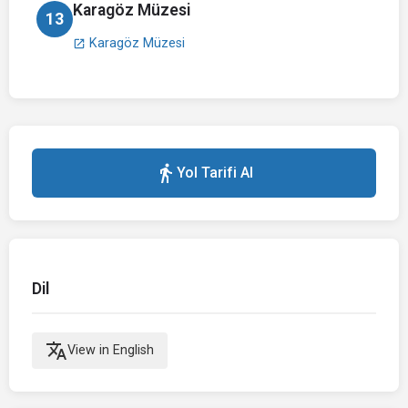
Karagöz Müzesi
13
Karagöz Müzesi
open_in_new
directions_walk
Yol Tarifi Al
Dil
translate
View in English