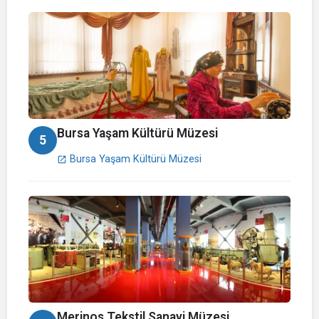
Bursa Yaşam Kültürü Müzesi
5
Bursa Yaşam Kültürü Müzesi
open_in_new
Merinos Tekstil Sanayi Müzesi