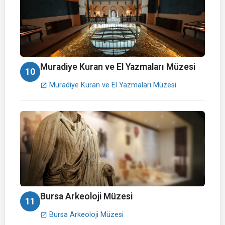
Muradiye Kuran ve El Yazmaları Müzesi
10
Muradiye Kuran ve El Yazmaları Müzesi
open_in_new
Bursa Arkeoloji Müzesi
11
Bursa Arkeoloji Müzesi
open_in_new