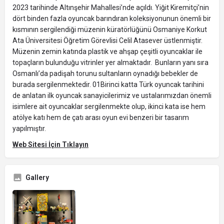
2023 tarihinde Altınşehir Mahallesi’nde açıldı. Yiğit Kiremitçi’nin
dört binden fazla oyuncak barındıran koleksiyonunun önemli bir
kısmının sergilendiği müzenin küratörlüğünü Osmaniye Korkut
Ata Üniversitesi Öğretim Görevlisi Celil Atasever üstlenmiştir.
Müzenin zemin katında plastik ve ahşap çeşitli oyuncaklar ile
topaçların bulunduğu vitrinler yer almaktadır. Bunların yanı sıra
Osmanlı’da padişah torunu sultanların oynadığı bebekler de
burada sergilenmektedir. 01Birinci katta Türk oyuncak tarihini
de anlatan ilk oyuncak sanayicilerimiz ve ustalarımızdan önemli
isimlere ait oyuncaklar sergilenmekte olup, ikinci kata ise hem
atölye katı hem de çatı arası oyun evi benzeri bir tasarım
yapılmıştır.
Web Sitesi İçin Tıklayın
Gallery