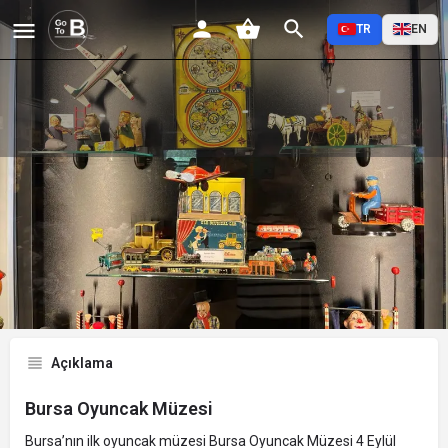
TR
EN
Bursa Oyuncak Müzesi
Profil
Yorumlar
Etkinlikler
Jobs
0
0
0
Favorilere Ekle
Paylaş
Yorum Yap
Açıklama
Bursa Oyuncak Müzesi
Bursa’nın ilk oyuncak müzesi Bursa Oyuncak Müzesi 4 Eylül